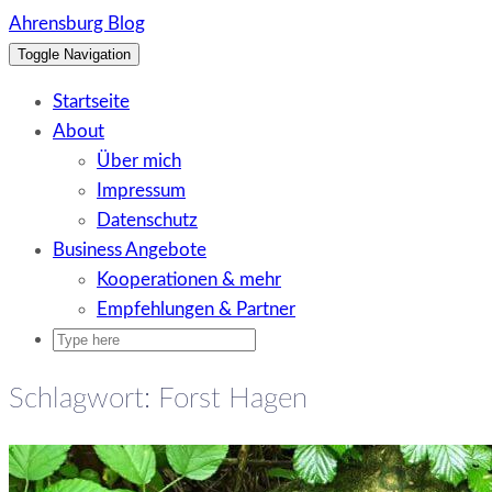
Skip
Ahrensburg Blog
to
Toggle Navigation
content
Startseite
About
Über mich
Impressum
Datenschutz
Business Angebote
Kooperationen & mehr
Empfehlungen & Partner
Schlagwort:
Forst Hagen