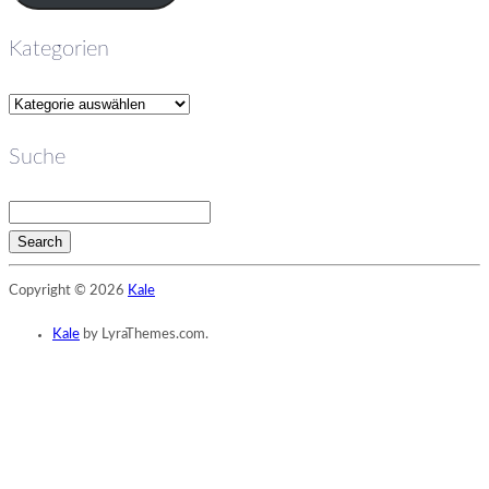
Kategorien
Kategorien
Suche
Search
Searching
Copyright © 2026
Kale
is
in
Kale
by LyraThemes.com.
progress