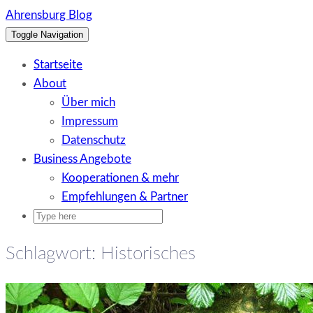
Skip
Ahrensburg Blog
to
Toggle Navigation
content
Startseite
About
Über mich
Impressum
Datenschutz
Business Angebote
Kooperationen & mehr
Empfehlungen & Partner
Schlagwort:
Historisches