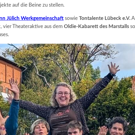
ekte auf die Beine zu stellen.
n Jülich Werkgemeinschaft
sowie
Tontalente Lübeck e.V.
A
, vier Theateraktive aus dem
Oldie-Kabarett des Marstalls
so
ses.