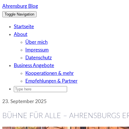
Skip
Ahrensburg Blog
to
Toggle Navigation
content
Startseite
About
Über mich
Impressum
Datenschutz
Business Angebote
Kooperationen & mehr
Empfehlungen & Partner
23. September 2025
BÜHNE FÜR ALLE – AHRENSBURGS ER