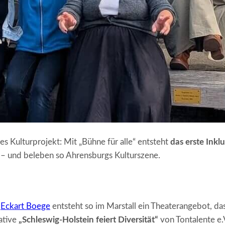
s Kulturprojekt: Mit „Bühne für alle“ entsteht
das erste Inkl
– und beleben so Ahrensburgs Kulturszene.
r
Eckart Boege
entsteht so im Marstall ein Theaterangebot, das
iative
„Schleswig-Holstein feiert Diversität“
von Tontalente e.V