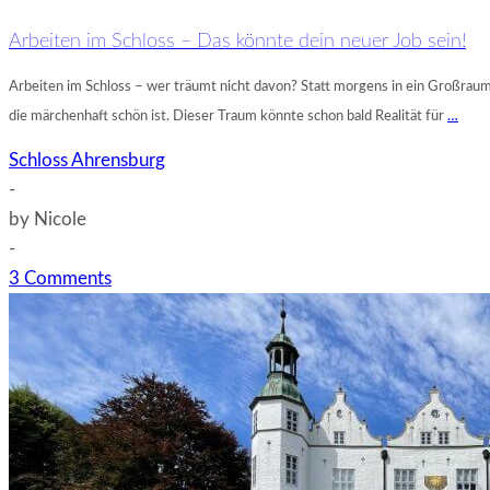
Arbeiten im Schloss – Das könnte dein neuer Job sein!
Arbeiten im Schloss – wer träumt nicht davon? Statt morgens in ein Großraumb
die märchenhaft schön ist. Dieser Traum könnte schon bald Realität für
…
Schloss Ahrensburg
-
by
Nicole
-
3 Comments