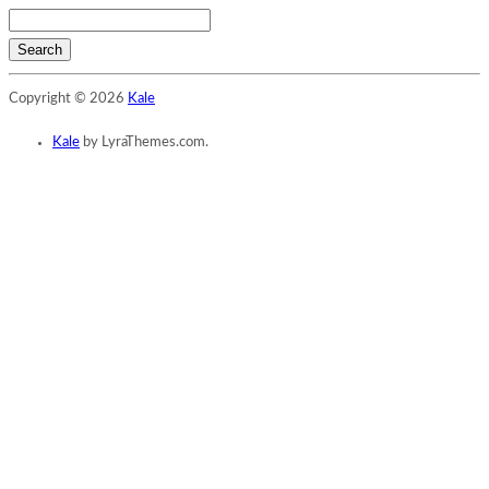
Search
Searching
Copyright © 2026
Kale
is
in
Kale
by LyraThemes.com.
progress