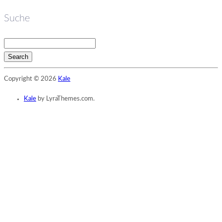
Suche
Search
Searching
Copyright © 2026
Kale
is
in
Kale
by LyraThemes.com.
progress