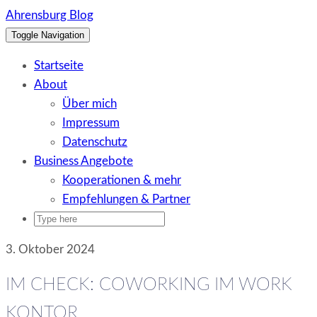
Skip
Ahrensburg Blog
to
Toggle Navigation
content
Startseite
About
Über mich
Impressum
Datenschutz
Business Angebote
Kooperationen & mehr
Empfehlungen & Partner
3. Oktober 2024
IM CHECK: COWORKING IM WORK
KONTOR