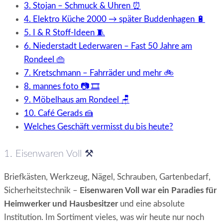
3. Stojan – Schmuck & Uhren ⏰
4. Elektro Küche 2000 → später Buddenhagen 🔋
5. I & R Stoff-Ideen 🧵
6. Niederstadt Lederwaren – Fast 50 Jahre am
Rondeel 👜
7. Kretschmann – Fahrräder und mehr 🚲
8. mannes foto 📷 🎞️
9. Möbelhaus am Rondeel 🪑
10. Café Gerads 🍰
Welches Geschäft vermisst du bis heute?
1. Eisenwaren Voll ⚒️
Briefkästen, Werkzeug, Nägel, Schrauben, Gartenbedarf,
Sicherheitstechnik –
Eisenwaren Voll war ein Paradies für
Heimwerker und Hausbesitzer
und eine absolute
Institution. Im Sortiment vieles, was wir heute nur noch