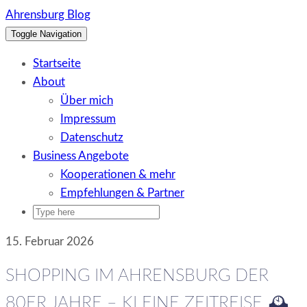
Skip
Ahrensburg Blog
to
Toggle Navigation
content
Startseite
About
Über mich
Impressum
Datenschutz
Business Angebote
Kooperationen & mehr
Empfehlungen & Partner
15. Februar 2026
SHOPPING IM AHRENSBURG DER
80ER JAHRE – KLEINE ZEITREISE 🕰️