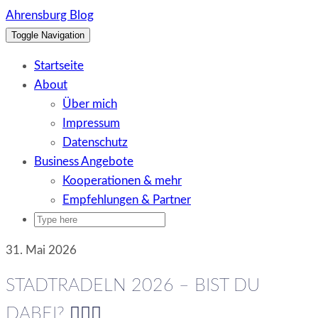
Skip
Ahrensburg Blog
to
Toggle Navigation
content
Startseite
About
Über mich
Impressum
Datenschutz
Business Angebote
Kooperationen & mehr
Empfehlungen & Partner
31. Mai 2026
STADTRADELN 2026 – BIST DU
DABEI? 🚴🏻‍♀️