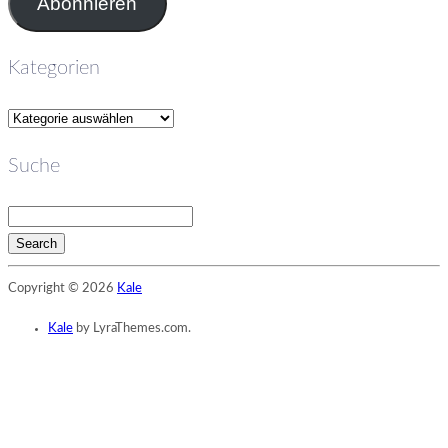
Abonnieren
Kategorien
Kategorien
Suche
Search
Searching
Copyright © 2026
Kale
is
in
Kale
by LyraThemes.com.
progress