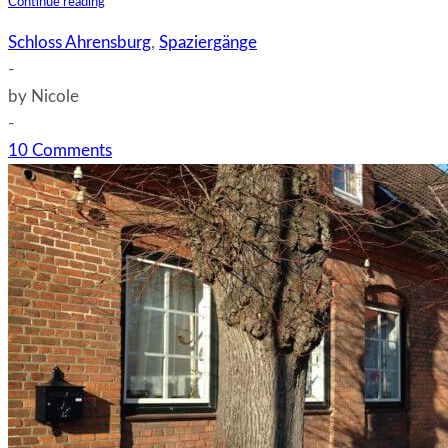
Schloss
Continue reading
Ahrensburg
Schloss Ahrensburg
,
Spaziergänge
im
-
Frühling
by
Nicole
-
10 Comments