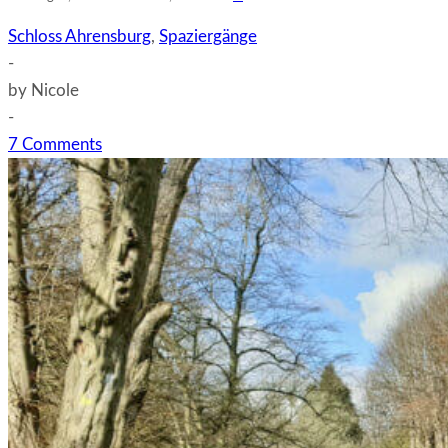
Schloss Ahrensburg
,
Spaziergänge
-
by
Nicole
-
7 Comments