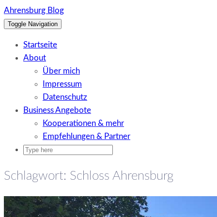
Skip
Ahrensburg Blog
to
Toggle Navigation
content
Startseite
About
Über mich
Impressum
Datenschutz
Business Angebote
Kooperationen & mehr
Empfehlungen & Partner
Schlagwort:
Schloss Ahrensburg