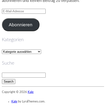
abonnieren und keinen Beitrag zu verpassen.
E-
Mail-
Adresse
Abonnieren
Kategorien
Kategorien
Suche
Search
Searching
Copyright © 2026
Kale
is
in
Kale
by LyraThemes.com.