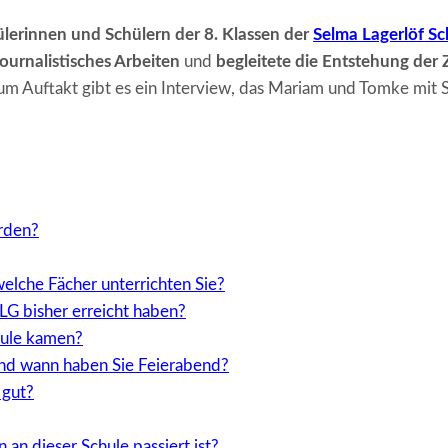
lerinnen und Schülern der 8. Klassen der
Selma Lagerlöf Sc
journalistisches Arbeiten
und
begleitete die Entstehung der 
um Auftakt gibt es ein Interview, das Mariam und Tomke mit Sc
erden?
welche Fächer unterrichten Sie?
SLG bisher erreicht haben?
hule kamen?
und wann haben Sie Feierabend?
 gut?
 an dieser Schule passiert ist?