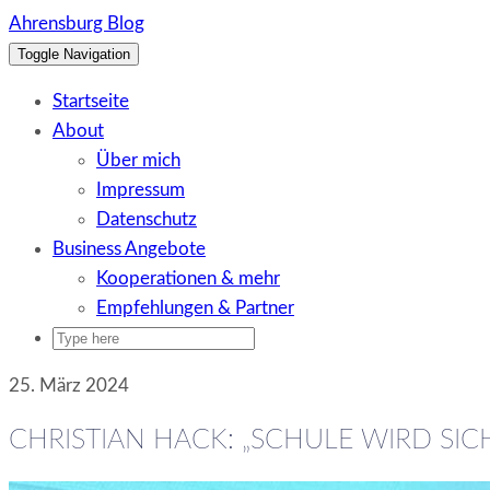
Skip
Ahrensburg Blog
to
Toggle Navigation
content
Startseite
About
Über mich
Impressum
Datenschutz
Business Angebote
Kooperationen & mehr
Empfehlungen & Partner
25. März 2024
CHRISTIAN HACK: „SCHULE WIRD S