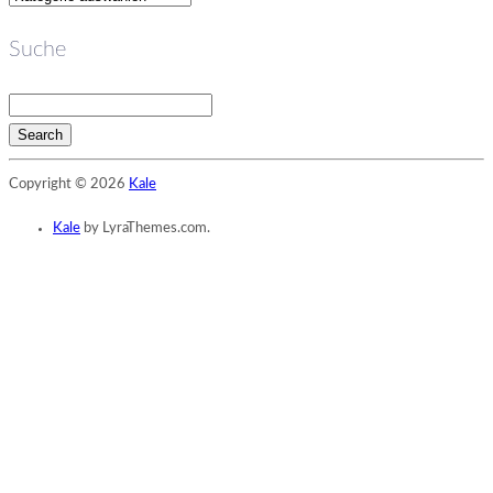
Suche
Search
Searching
Copyright © 2026
Kale
is
in
Kale
by LyraThemes.com.
progress