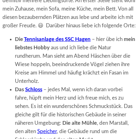
definitiv mehrere Lieblingsorte. An erster Stelle steht wohl
mein Zuhause, mein Sofa, meine Küche, mein Bett. Von all
diesen bezaubernden Plätzen aus lebe und arbeite ich mit
großer Freude. 😃 Darüber hinaus liebe ich folgende Orte:
Die
Tennisanlage des SSC Hagen
– hier übe ich
mein
liebstes Hobby
aus und ich liebe die Natur
rundherum. Man sieht am Abend Häschen über die
Wiese hoppeln, beeindruckende Vögel ziehen ihre
Kreise am Himmel und häufig krächzt ein Fasan im
Unterholz.
Das
Schloss
– jedes Mal, wenn ich daran vorbei
fahre, hüpft mein Herz und ich freue mich, es zu
sehen. Es ist ein wunderschönes Schmuckstück. Das
gleiche gilt für die historischen Gebäude in seiner
näheren Umgebung:
Die alte Mühle
, den Marstall,
den alten
Speicher
, die Gebäude rund um die