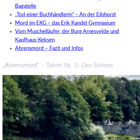
Bagatelle
„Tod einer Buchhändlerin“ – An der Eilshorst
Mord im EKG – das Erik Kandel Gymnasium
Vom Muschelläufer, der Burg Arnesvelde und
Kaufhaus-Keksen
Ahrensmord – Fazit und Infos
„Ahrensmord“ – Tatort Nr. 1: Das Schloss